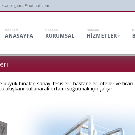
aksansogutma@hotmail.com
HAKSAN
HAKSAN
HAKSAN
H
ANASAYFA
KURUMSAL
HİZMETLER
eri
e büyük binalar, sanayi tesisleri, hastaneler, oteller ve ticar
ucu akışkanı kullanarak ortamı soğutmak için çalışır.