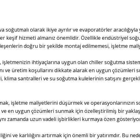
 soğutmalı olarak ikiye ayrılır ve evaporatörler aracılığıyla y
ller keşif hizmeti almanız önemlidir. Özellikle endüstriyel soğu
leşenlerin doğru bir şekilde montaj edilmemesi, işletme maliyet
 işletmenizin ihtiyaçlarına uygun olan chiller soğutma sistem
nı ve üretim koşullarını dikkate alarak en uygun çözümleri 
i, klima santralleri ve su soğutma kulelerinin satışını gerçe
tırmak, işletme maliyetlerini düşürmek ve operasyonlarınızın
k ve en uygun çözümleri sunmak için özelleştirilmiş bir yak
aynı zamanda uzun vadeli işbirlikleri kurmaya özen gösteriyo
liğini ve karlılığını artırmak için önemli bir yatırımdır. Bu ne